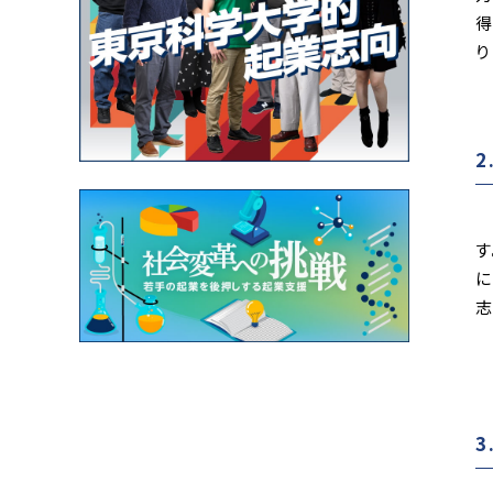
得
り
2
I
す
に
志