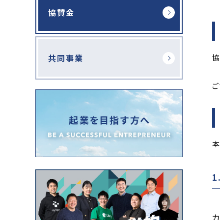
協賛金
共同事業
協
ご
本
力