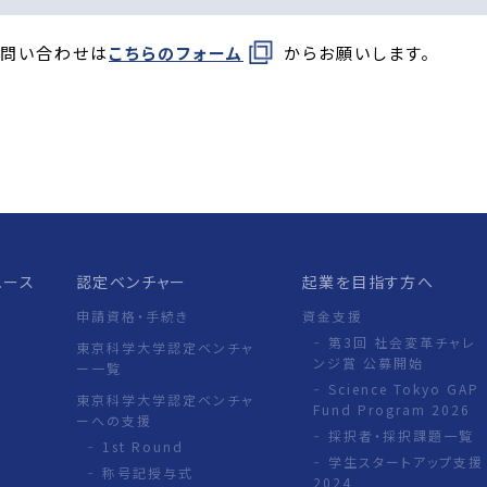
お問い合わせは
こちらのフォーム
からお願いします。
ュース
認定ベンチャー
起業を目指す方へ
申請資格・手続き
資金支援
第3回 社会変革チャレ
東京科学大学認定ベンチャ
ンジ賞 公募開始
ー一覧
Science Tokyo GAP
東京科学大学認定ベンチャ
Fund Program 2026
ーへの支援
採択者・採択課題一覧
1st Round
学生スタートアップ支援
称号記授与式
2024